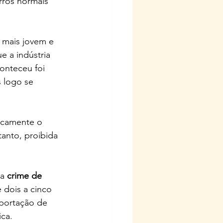
ros normais 
 mais jovem e 
e a indústria 
onteceu foi 
 logo se 
icamente o 
tanto, proibida 
a 
crime de 
 dois a cinco 
portação de 
ica.