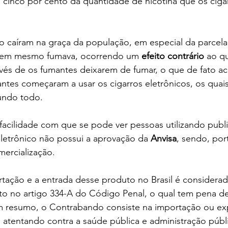
inco por cento da quantidade de nicotina que os cigar
o caíram na graça da população, em especial da parcela
nem mesmo fumava, ocorrendo um 
efeito contrário
 ao qu
invés de os fumantes deixarem de fumar, o que de fato ac
tes começaram a usar os cigarros eletrônicos, os quais
undo todo.
 facilidade com que se pode ver pessoas utilizando publ
eletrônico não possui a aprovação da
 Anvisa
, sendo, por
mercialização.
tação e a entrada desse produto no Brasil é considerad
sto no artigo 334-A do Código Penal, o qual tem pena de
m resumo, o Contrabando consiste na importação ou ex
, atentando contra a saúde pública e administração públ