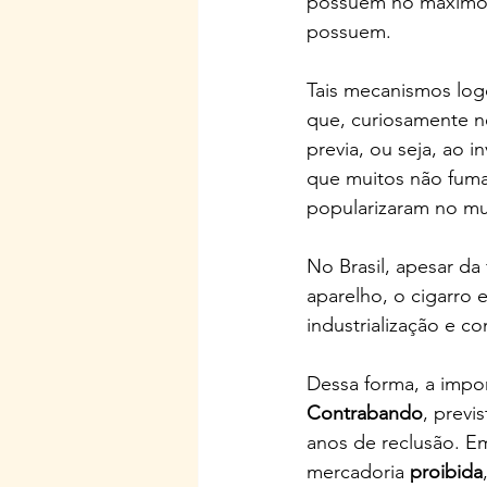
possuem no máximo c
possuem.
Tais mecanismos log
que, curiosamente 
previa, ou seja, ao 
que muitos não fuman
popularizaram no m
No Brasil, apesar da
aparelho, o cigarro 
industrialização e co
Dessa forma, a impor
Contrabando
, previ
anos de reclusão. E
mercadoria 
proibida