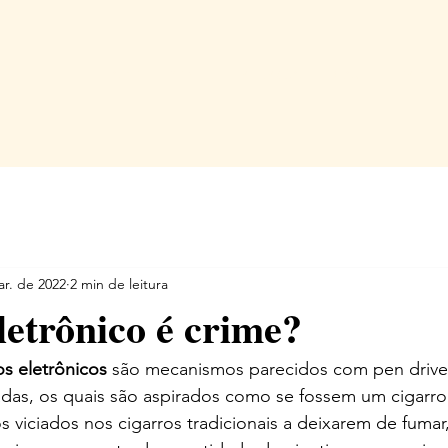
H O M E
P E R F I L
A T U A Ç Ã O
B L O G
T E A M
ar. de 2022
2 min de leitura
letrônico é crime?
os eletrônicos
 são mecanismos parecidos com pen drives
adas, os quais são aspirados como se fossem um cigarro
os viciados nos cigarros tradicionais a deixarem de fuma