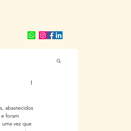
V Í D E O S
N O T Í C I A S
C O N T A T O S
, abastecidos 
 e foram 
r, uma vez que 